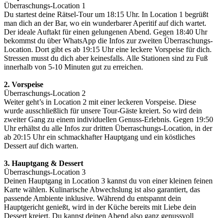
Überraschungs-Location 1
Du startest deine Rätsel-Tour um 18:15 Uhr. In Location 1 begrüßt
man dich an der Bar, wo ein wunderbarer Aperitif auf dich wartet.
Der ideale Auftakt für einen gelungenen Abend. Gegen 18:40 Uhr
bekommst du über WhatsApp die Infos zur zweiten Überraschungs-
Location. Dort gibt es ab 19:15 Uhr eine leckere Vorspeise für dich.
Stressen musst du dich aber keinesfalls. Alle Stationen sind zu Fuß
innerhalb von 5-10 Minuten gut zu erreichen.
2. Vorspeise
Überraschungs-Location 2
Weiter geht’s in Location 2 mit einer leckeren Vorspeise. Diese
wurde ausschließlich für unsere Tour-Gäste kreiert. So wird dein
zweiter Gang zu einem individuellen Genuss-Erlebnis. Gegen 19:50
Uhr erhältst du alle Infos zur dritten Überraschungs-Location, in der
ab 20:15 Uhr ein schmackhafter Hauptgang und ein köstliches
Dessert auf dich warten.
3. Hauptgang & Dessert
Überraschungs-Location 3
Deinen Hauptgang in Location 3 kannst du von einer kleinen feinen
Karte wählen. Kulinarische Abwechslung ist also garantiert, das
passende Ambiente inklusive. Während du entspannt dein
Hauptgericht genießt, wird in der Küche bereits mit Liebe dein
Dessert kreiert. Du kannst deinen Abend also ganz genussvoll