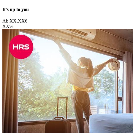
It's up to you
Ab
XX,XX
€
XX
%