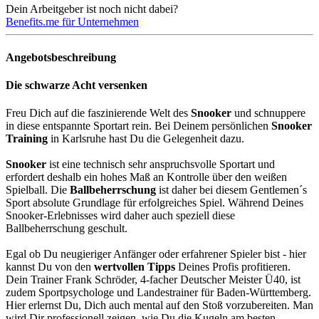
Dein Arbeitgeber ist noch nicht dabei?
Benefits.me für Unternehmen
Angebotsbeschreibung
Die schwarze Acht versenken
Freu Dich auf die faszinierende Welt des
Snooker
und schnuppere
in diese entspannte Sportart rein. Bei Deinem persönlichen
Snooker
Training
in Karlsruhe hast Du die Gelegenheit dazu.
Snooker
ist eine technisch sehr anspruchsvolle Sportart und
erfordert deshalb ein hohes Maß an Kontrolle über den weißen
Spielball. Die
Ballbeherrschung
ist daher bei diesem Gentlemen´s
Sport absolute Grundlage für erfolgreiches Spiel. Während Deines
Snooker-Erlebnisses wird daher auch speziell diese
Ballbeherrschung geschult.
Egal ob Du neugieriger Anfänger oder erfahrener Spieler bist - hier
kannst Du von den
wertvollen Tipps
Deines Profis profitieren.
Dein Trainer Frank Schröder, 4-facher Deutscher Meister Ü40, ist
zudem Sportpsychologe und Landestrainer für Baden-Württemberg.
Hier erlernst Du, Dich auch mental auf den Stoß vorzubereiten. Man
wird Dir professionell zeigen, wie Du die Kugeln am besten